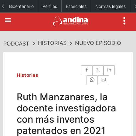
Bicentenario
Perfiles
Especiales
Normas legales
HISTORIAS
NUEVO EPISODIO
PODCAST
Historias
Ruth Manzanares, la
docente investigadora
con más inventos
patentados en 2021