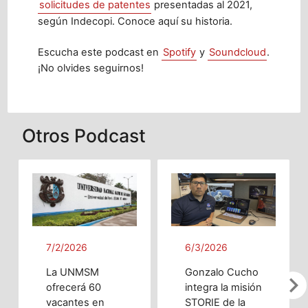
solicitudes de patentes
presentadas al 2021,
según Indecopi. Conoce aquí su historia.
Escucha este podcast en
Spotify
y
Soundcloud
.
¡No olvides seguirnos!
Otros Podcast
7/2/2026
6/3/2026
La UNMSM
Gonzalo Cucho
chevron_righ
ofrecerá 60
integra la misión
vacantes en
STORIE de la