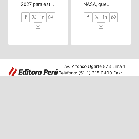
2027 para esta
NASA, que
innovadora
estudia la
carrera
radiación
enfocada en
espacial para
investigación,
proteger
nanotecnología
satélites, GPS y
y desarrollo
futuras
tecnológico con
misiones
impacto en
tripuladas.
diversos
Av. Alfonso Ugarte 873 Lima 1
sectores.
Teléfono: (51-1) 315 0400 Fax:
431 2849
Editora Perú
|
Acerca de Andina
|
Términos
|
Privacidad
© 2025 Agencia Peruana de Noticias. Todos los derechos reservados.
arrow_upward