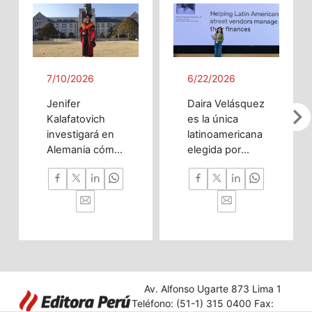
7/10/2026
6/22/2026
Jenifer
Daira Velásquez
chevron_righ
Kalafatovich
es la única
investigará en
latinoamericana
Alemania cómo
elegida por
la inteligencia
OpenAI gracias
artificial puede
a chatbot que
predecir
ayuda a
trastornos del
vendedores
desarrollo
ambulantes a
cerebral desde
gestionar sus
la etapa
finanzas.
prenatal hasta
la infancia
Av. Alfonso Ugarte 873 Lima 1
temprana.
Teléfono: (51-1) 315 0400 Fax: