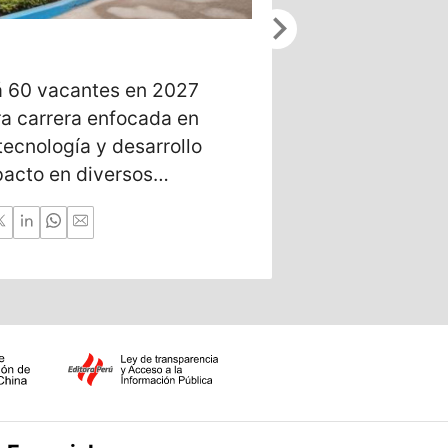
chevron_right
6/22/2026
 60 vacantes en 2027
Daira Velásqu
ra carrera enfocada en
elegida por O
tecnología y desarrollo
ayuda a vend
pacto en diversos
sus finanzas.