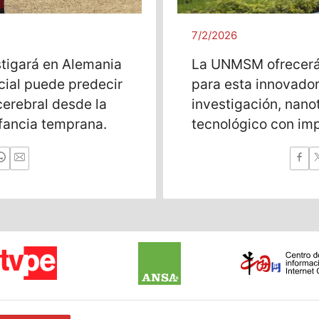
7/2/2026
stigará en Alemania
La UNMSM ofrecerá
icial puede predecir
para esta innovado
cerebral desde la
investigación, nano
nfancia temprana.
tecnológico con im
sectores.