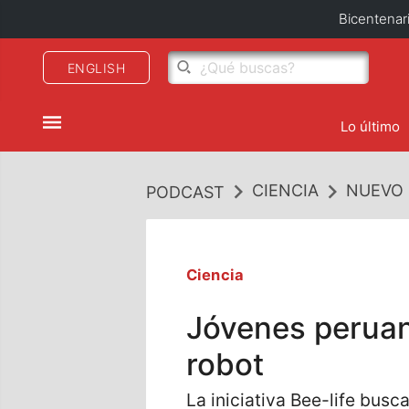
Bicentenar
ENGLISH
Lo último
CIENCIA
NUEVO 
PODCAST
Ciencia
Jóvenes peruan
robot
La iniciativa Bee-life busc