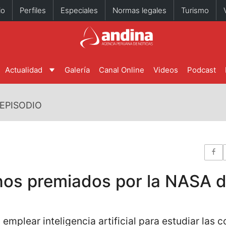
io
Perfiles
Especiales
Normas legales
Turismo
Actualidad
Galería
Canal Online
Videos
Podcast
EPISODIO
os premiados por la NASA d
a emplear inteligencia artificial para estudiar las