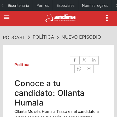
Bicentenario
Perfiles
Especiales
Normas legales
POLÍTICA
NUEVO EPISODIO
PODCAST
Política
Conoce a tu
candidato: Ollanta
Humala
Ollanta Moisés Humala Tasso es el candidato a