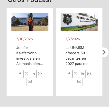
7/10/2026
7/2/2026
Jenifer
La UNMSM
chevron_righ
Kalafatovich
ofrecerá 60
investigará en
vacantes en
Alemania cómo
2027 para esta
la inteligencia
innovadora
artificial puede
carrera
predecir
enfocada en
trastornos del
investigación,
desarrollo
nanotecnología
cerebral desde
y desarrollo
la etapa
tecnológico con
prenatal hasta
impacto en