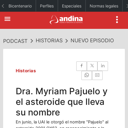
Bicentenario
Perfiles
Especiales
Normas legales
HISTORIAS
NUEVO EPISODIO
PODCAST
Historias
Dra. Myriam Pajuelo y
el asteroide que lleva
su nombre
En junio, la UAI le otorgó el nombre "Pajuelo" al