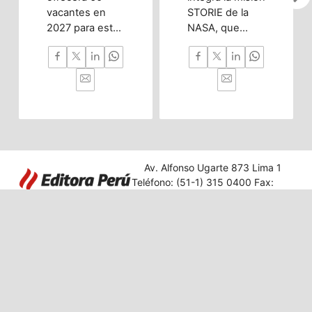
vacantes en
STORIE de la
2027 para esta
NASA, que
innovadora
estudia la
carrera
radiación
enfocada en
espacial para
investigación,
proteger
nanotecnología
satélites, GPS y
y desarrollo
futuras
tecnológico con
misiones
impacto en
tripuladas.
diversos
Av. Alfonso Ugarte 873 Lima 1
sectores.
Teléfono: (51-1) 315 0400 Fax:
431 2849
Editora Perú
|
Acerca de Andina
|
Términos
|
Privacidad
© 2025 Agencia Peruana de Noticias. Todos los derechos reservados.