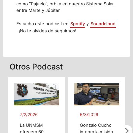
como "Pajuelo", orbita en nuestro Sistema Solar,
entre Marte y Júpiter.
Escucha este podcast en
Spotify
y
Soundcloud
. ¡No te olvides de seguirnos!
Otros Podcast
7/2/2026
6/3/2026
La UNMSM
Gonzalo Cucho
chevron_righ
ofrecerá 60
integra la misión