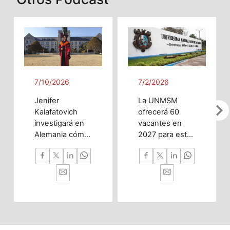
7/10/2026
7/2/2026
Jenifer
La UNMSM
chevron_righ
Kalafatovich
ofrecerá 60
investigará en
vacantes en
Alemania cómo
2027 para esta
la inteligencia
innovadora
artificial puede
carrera
predecir
enfocada en
trastornos del
investigación,
desarrollo
nanotecnología
cerebral desde
y desarrollo
la etapa
tecnológico con
prenatal hasta
impacto en