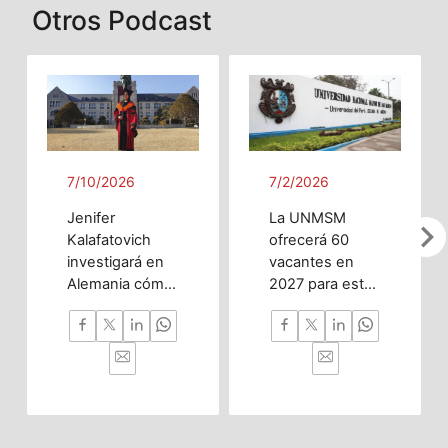
Otros Podcast
7/10/2026
7/2/2026
Jenifer
La UNMSM
chevron_righ
Kalafatovich
ofrecerá 60
investigará en
vacantes en
Alemania cómo
2027 para esta
la inteligencia
innovadora
artificial puede
carrera
predecir
enfocada en
trastornos del
investigación,
desarrollo
nanotecnología
cerebral desde
y desarrollo
la etapa
tecnológico con