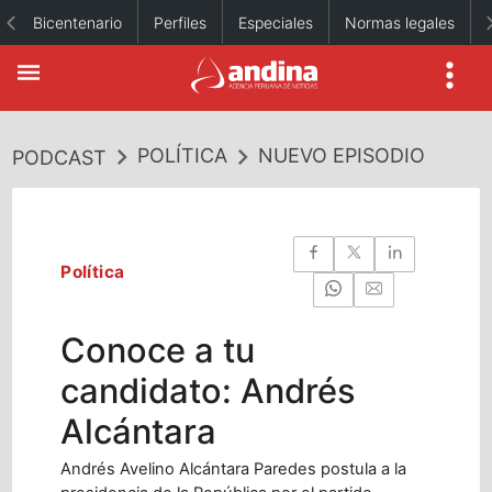
Bicentenario
Perfiles
Especiales
Normas legales
POLÍTICA
NUEVO EPISODIO
PODCAST
Política
Conoce a tu
candidato: Andrés
Alcántara
Andrés Avelino Alcántara Paredes postula a la