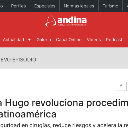
io
Perfiles
Especiales
Normas legales
Turismo
Actualidad
Galería
Canal Online
Videos
Podcast
EVO EPISODIO
ca Hugo revoluciona procedi
atinoamérica
guridad en cirugías, reduce riesgos y acelera la 