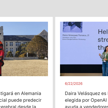
6/22/2026
stigará en Alemania
Daira Velásquez es 
icial puede predecir
elegida por OpenAI 
cerebral desde la
ayuda a vendedores