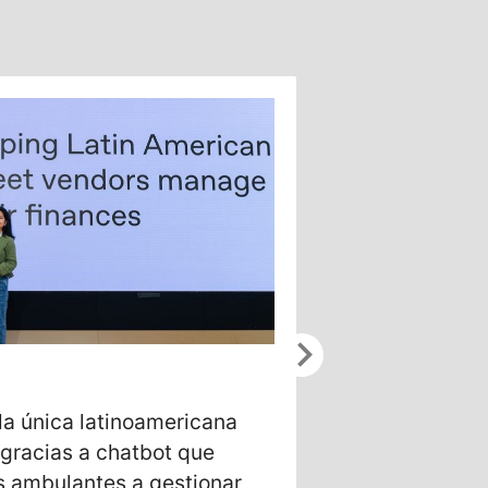
chevron_right
5/20/2026
la única latinoamericana
Gustavo Jama
gracias a chatbot que
Tech para inv
 ambulantes a gestionar
desarrollar t