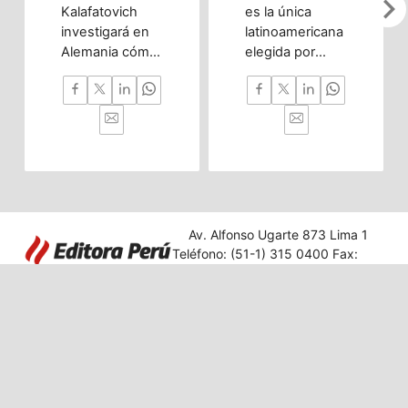
chevron_righ
Kalafatovich
es la única
investigará en
latinoamericana
Alemania cómo
elegida por
la inteligencia
OpenAI gracias
artificial puede
a chatbot que
predecir
ayuda a
trastornos del
vendedores
desarrollo
ambulantes a
cerebral desde
gestionar sus
la etapa
finanzas.
prenatal hasta
la infancia
Av. Alfonso Ugarte 873 Lima 1
temprana.
Teléfono: (51-1) 315 0400 Fax:
431 2849
Editora Perú
|
Acerca de Andina
|
Términos
|
Privacidad
© 2025 Agencia Peruana de Noticias. Todos los derechos reservados.