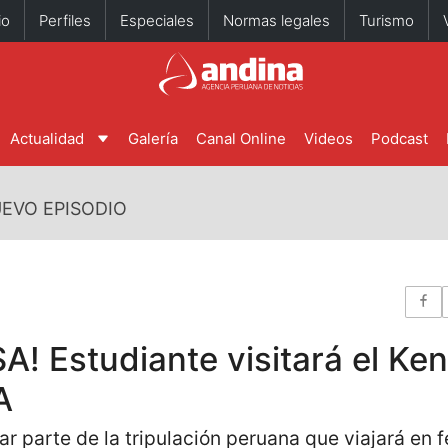
io
Perfiles
Especiales
Normas legales
Turismo
Actualidad
Galería
Canal Online
Videos
Podcast
EVO EPISODIO
SA! Estudiante visitará el K
A
r parte de la tripulación peruana que viajará en 