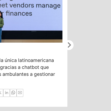
chevron_right
5/20/2026
la única latinoamericana
Gustavo Jama
gracias a chatbot que
Tech para inv
 ambulantes a gestionar
desarrollar t
a la Luna y M