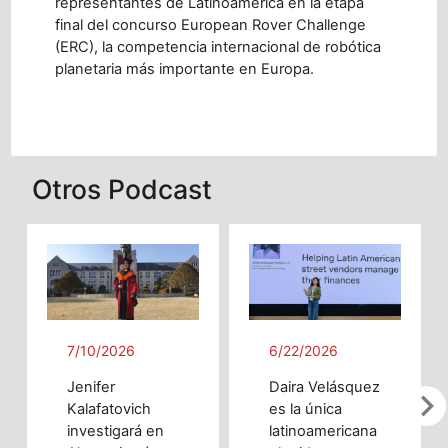
representantes de Latinoamérica en la etapa
final del concurso European Rover Challenge
(ERC), la competencia internacional de robótica
planetaria más importante en Europa.
Otros Podcast
7/10/2026
6/22/2026
Jenifer
Daira Velásquez
chevron_righ
Kalafatovich
es la única
investigará en
latinoamericana