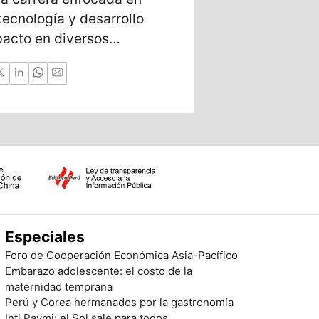
tecnología y desarrollo
ayuda a vend
pacto en diversos
sus finanzas.
Especiales
Foro de Cooperación Económica Asia-Pacífico
Embarazo adolescente: el costo de la
maternidad temprana
Perú y Corea hermanados por la gastronomía
Inti Raymi: el Sol sale para todos