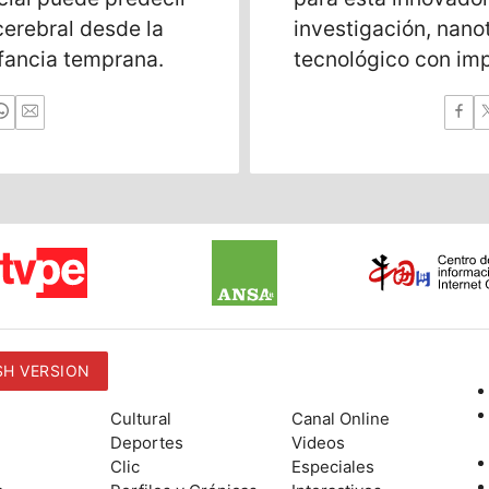
cerebral desde la
investigación, nano
nfancia temprana.
tecnológico con im
sectores.
SH VERSION
Cultural
Canal Online
Deportes
Videos
Clic
Especiales