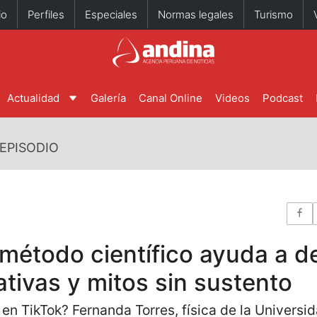
io
Perfiles
Especiales
Normas legales
Turismo
Actualidad
Galería
Canal Online
Videos
Podcast
EPISODIO
método científico ayuda a d
ativas y mitos sin sustento
en TikTok? Fernanda Torres, física de la Univers