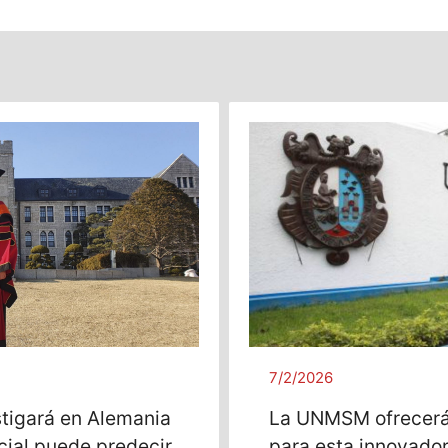
7/2/2026
stigará en Alemania
La UNMSM ofrecerá
icial puede predecir
para esta innovado