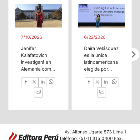
7/10/2026
6/22/2026
Jenifer
Daira Velásquez
chevron_righ
Kalafatovich
es la única
investigará en
latinoamericana
Alemania cómo
elegida por
la inteligencia
OpenAI gracias
artificial puede
a chatbot que
predecir
ayuda a
trastornos del
vendedores
desarrollo
ambulantes a
cerebral desde
gestionar sus
la etapa
finanzas.
prenatal hasta
la infancia
Av. Alfonso Ugarte 873 Lima 1
temprana.
Teléfono: (51-1) 315 0400 Fax: