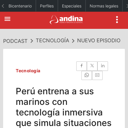
Bicentenario
Perfiles
Especiales
Normas legales
TECNOLOGÍA
NUEVO EPISODIO
PODCAST
Tecnología
Perú entrena a sus
marinos con
tecnología inmersiva
que simula situaciones