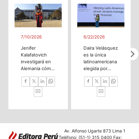
7/10/2026
6/22/2026
Jenifer
Daira Velásquez
chevron_righ
Kalafatovich
es la única
investigará en
latinoamericana
Alemania cómo
elegida por
la inteligencia
OpenAI gracias
artificial puede
a chatbot que
predecir
ayuda a
trastornos del
vendedores
desarrollo
ambulantes a
cerebral desde
gestionar sus
la etapa
finanzas.
prenatal hasta
la infancia
Av. Alfonso Ugarte 873 Lima 1
temprana.
Teléfono: (51-1) 315 0400 Fax: