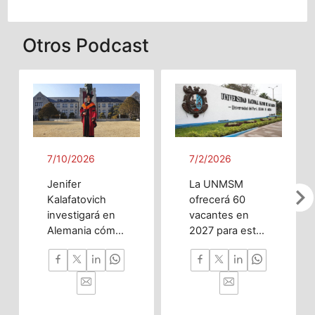
Otros Podcast
7/10/2026
7/2/2026
Jenifer
La UNMSM
chevron_righ
Kalafatovich
ofrecerá 60
investigará en
vacantes en
Alemania cómo
2027 para esta
la inteligencia
innovadora
artificial puede
carrera
predecir
enfocada en
trastornos del
investigación,
desarrollo
nanotecnología