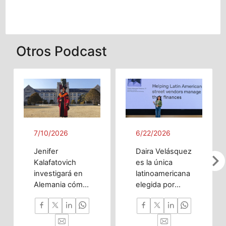
Otros Podcast
7/10/2026
6/22/2026
Jenifer
Daira Velásquez
chevron_righ
Kalafatovich
es la única
investigará en
latinoamericana
Alemania cómo
elegida por
la inteligencia
OpenAI gracias
artificial puede
a chatbot que
predecir
ayuda a