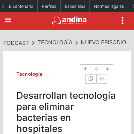
Bicentenario
Perfiles
Especiales
Normas legales
TECNOLOGÍA
NUEVO EPISODIO
PODCAST
Tecnología
Desarrollan tecnología
para eliminar
bacterias en
hospitales