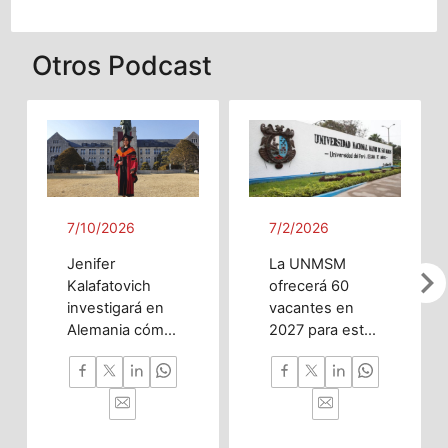
Otros Podcast
7/10/2026
7/2/2026
Jenifer
La UNMSM
chevron_righ
Kalafatovich
ofrecerá 60
investigará en
vacantes en
Alemania cómo
2027 para esta
la inteligencia
innovadora
artificial puede
carrera
predecir
enfocada en
trastornos del
investigación,
desarrollo
nanotecnología