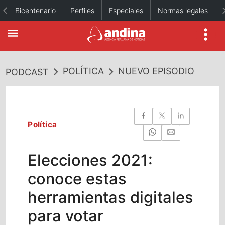
Bicentenario
Perfiles
Especiales
Normas legales
POLÍTICA
NUEVO EPISODIO
PODCAST
Política
Elecciones 2021:
conoce estas
herramientas digitales
para votar