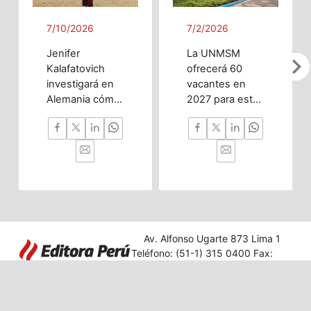
7/10/2026
7/2/2026
Jenifer
La UNMSM
chevron_righ
Kalafatovich
ofrecerá 60
investigará en
vacantes en
Alemania cómo
2027 para esta
la inteligencia
innovadora
artificial puede
carrera
predecir
enfocada en
trastornos del
investigación,
desarrollo
nanotecnología
cerebral desde
y desarrollo
la etapa
tecnológico con
prenatal hasta
impacto en
la infancia
diversos
Av. Alfonso Ugarte 873 Lima 1
temprana.
sectores.
Teléfono: (51-1) 315 0400 Fax:
431 2849
Editora Perú
|
Acerca de Andina
|
Términos
|
Privacidad
© 2025 Agencia Peruana de Noticias. Todos los derechos reservados.