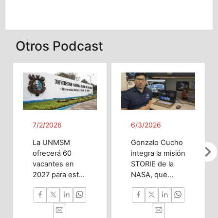
Otros Podcast
7/2/2026
6/3/2026
La UNMSM
Gonzalo Cucho
chevron_righ
ofrecerá 60
integra la misión
vacantes en
STORIE de la
2027 para esta
NASA, que
innovadora
estudia la
carrera
radiación
enfocada en
espacial para
investigación,
proteger