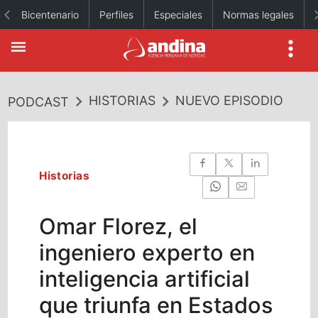
Bicentenario
Perfiles
Especiales
Normas legales
HISTORIAS
NUEVO EPISODIO
PODCAST
Historias
Omar Florez, el
ingeniero experto en
inteligencia artificial
que triunfa en Estados