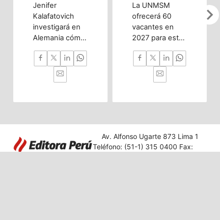
Jenifer
La UNMSM
chevron_righ
Kalafatovich
ofrecerá 60
investigará en
vacantes en
Alemania cómo
2027 para esta
la inteligencia
innovadora
artificial puede
carrera
predecir
enfocada en
trastornos del
investigación,
desarrollo
nanotecnología
cerebral desde
y desarrollo
la etapa
tecnológico con
prenatal hasta
impacto en
la infancia
diversos
Av. Alfonso Ugarte 873 Lima 1
temprana.
sectores.
Teléfono: (51-1) 315 0400 Fax:
431 2849
Editora Perú
|
Acerca de Andina
|
Términos
|
Privacidad
© 2025 Agencia Peruana de Noticias. Todos los derechos reservados.