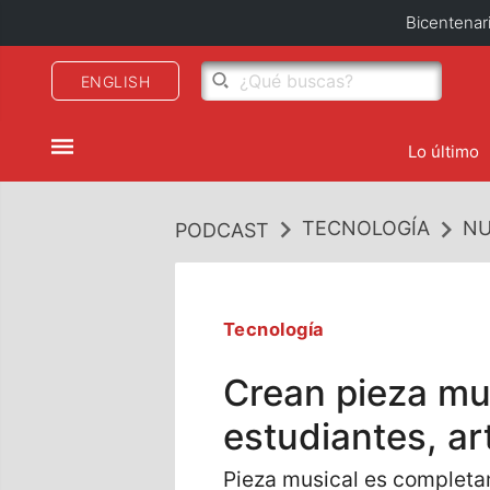
Bicentenar
ENGLISH
Lo último
TECNOLOGÍA
NU
PODCAST
Tecnología
Crean pieza mus
estudiantes, ar
Pieza musical es completam