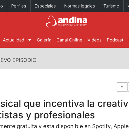
io
Perfiles
Especiales
Normas legales
Turismo
Actualidad
Galería
Canal Online
Videos
Podcast
EVO EPISODIO
ical que incentiva la creati
tistas y profesionales
ente gratuita y está disponible en Spotify, Appl