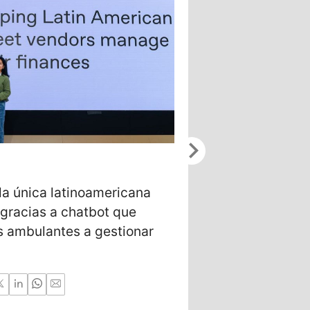
chevron_right
5/20/2026
la única latinoamericana
Gustavo Jama
gracias a chatbot que
Tech para inv
 ambulantes a gestionar
desarrollar t
a la Luna y M