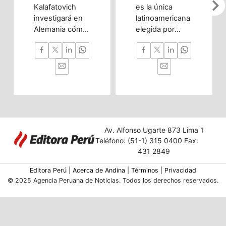
chevron_righ
Kalafatovich
es la única
investigará en
latinoamericana
Alemania cómo
elegida por
la inteligencia
OpenAI gracias
artificial puede
a chatbot que
predecir
ayuda a
trastornos del
vendedores
desarrollo
ambulantes a
cerebral desde
gestionar sus
la etapa
finanzas.
prenatal hasta
la infancia
Av. Alfonso Ugarte 873 Lima 1
temprana.
Teléfono: (51-1) 315 0400 Fax:
431 2849
Editora Perú
|
Acerca de Andina
|
Términos
|
Privacidad
© 2025 Agencia Peruana de Noticias. Todos los derechos reservados.