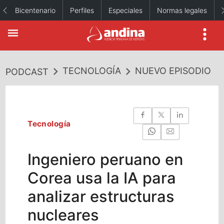
Bicentenario
Perfiles
Especiales
Normas legales
TECNOLOGÍA
NUEVO EPISODIO
PODCAST
Tecnología
Ingeniero peruano en
Corea usa la IA para
analizar estructuras
nucleares