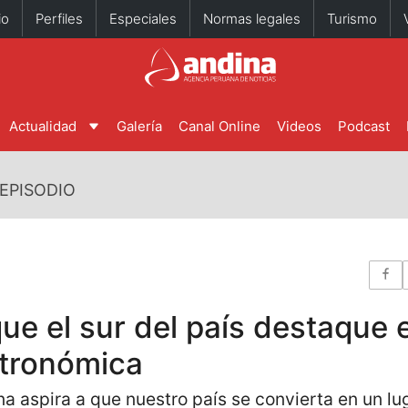
io
Perfiles
Especiales
Normas legales
Turismo
Actualidad
Galería
Canal Online
Videos
Podcast
EPISODIO
e el sur del país destaque e
stronómica
a aspira a que nuestro país se convierta en un lug