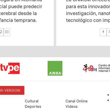
icial puede predecir
para esta innovado
cerebral desde la
investigación, nano
nfancia temprana.
tecnológico con im
sectores.
SH VERSION
Cultural
Canal Online
Deportes
Videos