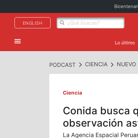
Bicentenar
ENGLISH
Lo último
CIENCIA
NUEVO 
PODCAST
Ciencia
Conida busca qu
observación a
La Agencia Espacial Peruan