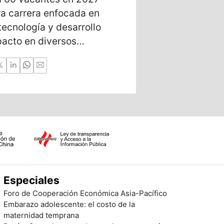
ra carrera enfocada en
elegida por O
tecnología y desarrollo
ayuda a vend
pacto en diversos
sus finanzas.
Especiales
Foro de Cooperación Económica Asia-Pacífico
Embarazo adolescente: el costo de la
maternidad temprana