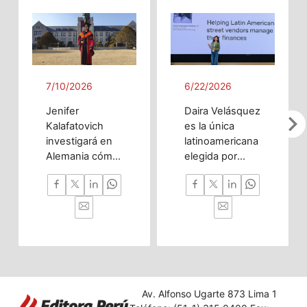
7/10/2026
6/22/2026
Jenifer
Daira Velásquez
chevron_righ
Kalafatovich
es la única
investigará en
latinoamericana
Alemania cómo
elegida por
la inteligencia
OpenAI gracias
artificial puede
a chatbot que
predecir
ayuda a
trastornos del
vendedores
desarrollo
ambulantes a
cerebral desde
gestionar sus
la etapa
finanzas.
prenatal hasta
la infancia
Av. Alfonso Ugarte 873 Lima 1
temprana.