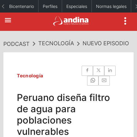
Bicentenario
Perfiles
Especiales
Normas legales
TECNOLOGÍA
NUEVO EPISODIO
PODCAST
Tecnología
Peruano diseña filtro
de agua para
poblaciones
vulnerables