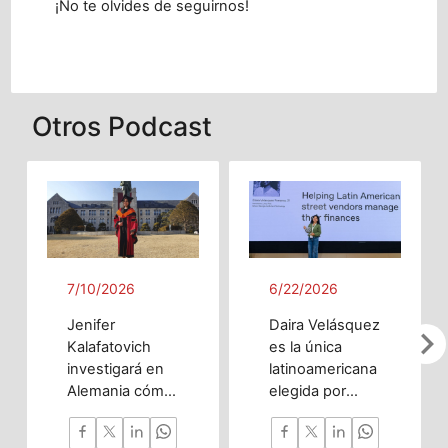
¡No te olvides de seguirnos!
Otros Podcast
7/10/2026
6/22/2026
Jenifer
Daira Velásquez
chevron_righ
Kalafatovich
es la única
investigará en
latinoamericana
Alemania cómo
elegida por
la inteligencia
OpenAI gracias
artificial puede
a chatbot que