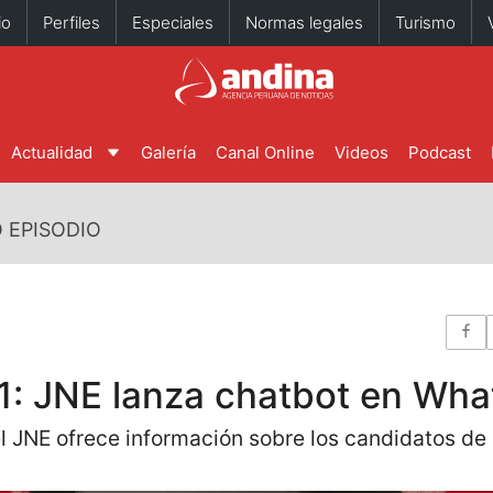
io
Perfiles
Especiales
Normas legales
Turismo
Actualidad
Galería
Canal Online
Videos
Podcast
 EPISODIO
1: JNE lanza chatbot en Wh
 JNE ofrece información sobre los candidatos de 