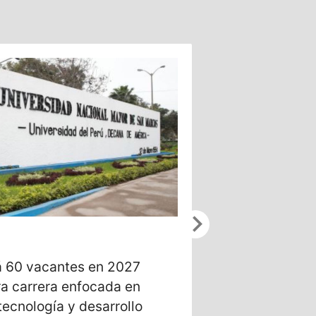
chevron_right
6/22/2026
 60 vacantes en 2027
Daira Velásqu
ra carrera enfocada en
elegida por O
tecnología y desarrollo
ayuda a vend